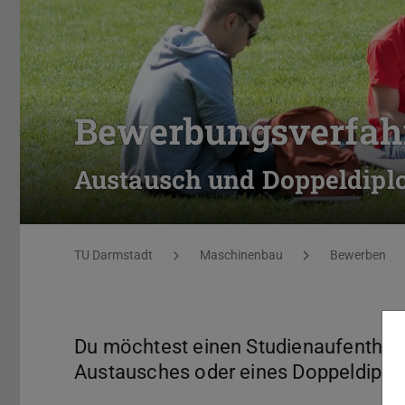
Bewerbungsverfah
Austausch und Doppeldip
Sie befinden sich hier:
TU Darmstadt
Maschinenbau
Bewerben
Du möchtest einen Studienaufenthalt
Austausches oder eines Doppeldipl