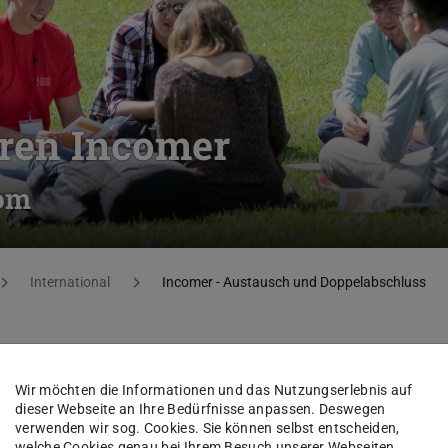
ren Incomer
lom
International
Incomer - Austausch und Doppelabschluss
 an unserem Fachbereich in Form eines
Wir möchten die Informationen und das Nutzungserlebnis auf
omprogrammes verbringen?
dieser Webseite an Ihre Bedürfnisse anpassen. Deswegen
verwenden wir sog. Cookies. Sie können selbst entscheiden,
welche Cookies genau bei Ihrem Besuch unserer Webseiten