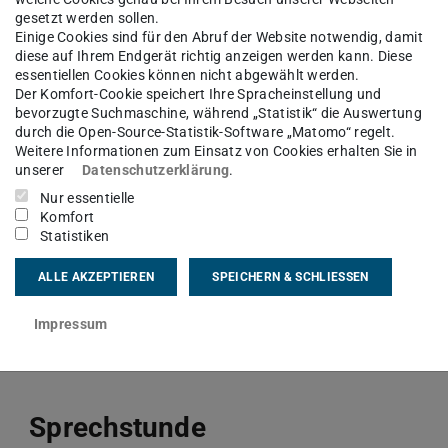
gesetzt werden sollen.
Einige Cookies sind für den Abruf der Website notwendig, damit
diese auf Ihrem Endgerät richtig anzeigen werden kann. Diese
ncomer zum Studieren an die TU Darmstadt
essentiellen Cookies können nicht abgewählt werden.
Der Komfort-Cookie speichert Ihre Spracheinstellung und
onen zu den notwendigen Schritten beim
bevorzugte Suchmaschine, während „Statistik“ die Auswertung
Bewerbungsschritte aussehen, ist
hier
erklärt.
durch die Open-Source-Statistik-Software „Matomo“ regelt.
Weitere Informationen zum Einsatz von Cookies erhalten Sie in
rende am Fachbereich Maschinenbau haben wir in
unserer
Datenschutzerklärung
.
Nur essentielle
tellt.
Komfort
Statistiken
ALLE AKZEPTIEREN
SPEICHERN & SCHLIESSEN
JETZT BEWERBEN
Impressum
Sprechstunde