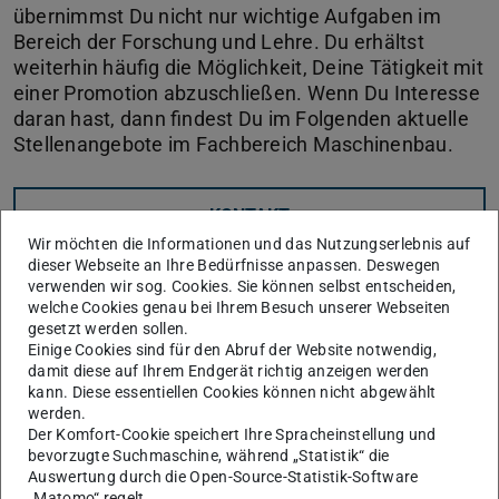
übernimmst Du nicht nur wichtige Aufgaben im
Bereich der Forschung und Lehre. Du erhältst
weiterhin häufig die Möglichkeit, Deine Tätigkeit mit
einer Promotion abzuschließen. Wenn Du Interesse
daran hast, dann findest Du im Folgenden aktuelle
Stellenangebote im Fachbereich Maschinenbau.
KONTAKT
Wir möchten die Informationen und das Nutzungserlebnis auf
dieser Webseite an Ihre Bedürfnisse anpassen. Deswegen
Stellensuche
verwenden wir sog. Cookies. Sie können selbst entscheiden,
welche Cookies genau bei Ihrem Besuch unserer Webseiten
gesetzt werden sollen.
Am Fachbereich Maschinenbau gibt es stets eine Reihe
Einige Cookies sind für den Abruf der Website notwendig,
von offenen Stellen für wissenschaftliche Mitarbeitende
damit diese auf Ihrem Endgerät richtig anzeigen werden
kann. Diese essentiellen Cookies können nicht abgewählt
zu besetzen. Neben den hier aufgeführten
werden.
Ausschreibungen ist außerdem der Besuch der Webseiten
Der Komfort-Cookie speichert Ihre Spracheinstellung und
von
Fachgebieten
, die von Interesse sind, zu
bevorzugte Suchmaschine, während „Statistik“ die
Auswertung durch die Open-Source-Statistik-Software
empfehlen. In der Regel werden auch dort
„Matomo“ regelt.