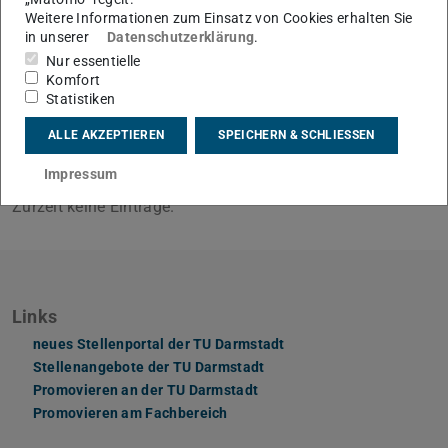
Stellenausschreibungen beworben. Alternativ ist immer
Weitere Informationen zum Einsatz von Cookies erhalten Sie
eine Initiativanfrage an die Fachgebiete möglich. Über
in unserer
Datenschutzerklärung
.
allgemeine Stellenausschreibungen informiert zudem die
Nur essentielle
Komfort
Stellenbörse der TU Darmstadt
.
Statistiken
ALLE AKZEPTIEREN
SPEICHERN & SCHLIESSEN
Aktuelle Ausschreibungen
Impressum
Zurzeit keine Einträge.
Links
neues Stellenportal der TU Darmstadt
Stellenangebote der TU Darmstadt
Promovieren an der TU Darmstadt
Promovieren am Fachbereich