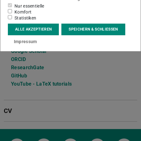
Nur essentielle
Wissenschaftlicher Mitarbeiter (Postdoc)
Komfort
Statistiken
Kontakt
ALLE AKZEPTIEREN
SPEICHERN & SCHLIESSEN
Links
Impressum
Google Scholar
ORCID
ResearchGate
GitHub
YouTube - LaTeX tutorials
CV