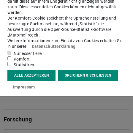
damit diese auf Ihrem Endgerät richtig anzeigen werden
Wissenschaftlicher Mitarbeiter
kann. Diese essentiellen Cookies können nicht abgewählt
werden.
Der Komfort-Cookie speichert Ihre Spracheinstellung und
bevorzugte Suchmaschine, während „Statistik“ die
Kontakt
Auswertung durch die Open-Source-Statistik-Software
„Matomo“ regelt.
schommartz@cps.tu-...
Weitere Informationen zum Einsatz von Cookies erhalten Sie
+49 6151 16-23073
in unserer
Datenschutzerklärung
.
Nur essentielle
S4|10 408
Komfort
Dolivostr. 15
Statistiken
64293
Darmstadt
ALLE AKZEPTIEREN
SPEICHERN & SCHLIESSEN
Links
Impressum
ORCID
Forschung