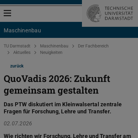
Menü öffnen
Maschinenbau
Sie befinden sich hier:
TU Darmstadt
Maschinenbau
Der Fachbereich
Aktuelles
Neuigkeiten
zurück
QuoVadis 2026: Zukunft
gemeinsam gestalten
Das PTW diskutiert im Kleinwalsertal zentrale
Fragen für Forschung, Lehre und Transfer.
02.07.2026
Wie richten wir Forschung, Lehre und Transfer am