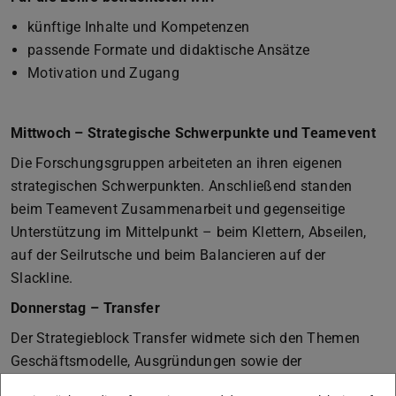
künftige Inhalte und Kompetenzen
passende Formate und didaktische Ansätze
Motivation und Zugang
Mittwoch – Strategische Schwerpunkte und Teamevent
Die Forschungsgruppen arbeiteten an ihren eigenen
strategischen Schwerpunkten. Anschließend standen
beim Teamevent Zusammenarbeit und gegenseitige
Unterstützung im Mittelpunkt – beim Klettern, Abseilen,
auf der Seilrutsche und beim Balancieren auf der
Slackline.
Donnerstag – Transfer
Der Strategieblock Transfer widmete sich den Themen
Geschäftsmodelle, Ausgründungen sowie der
Zusammenarbeit mit Partnern und Ökosystemen.