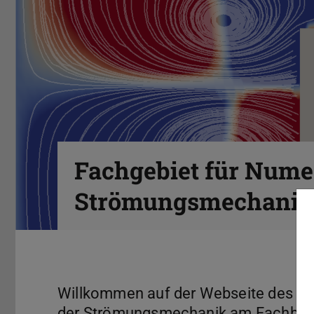
Fachgebiet für Nume
Strömungsmechani
Startseite
Willkommen auf der Webseite des Fa
der Strömungsmechanik am Fachber