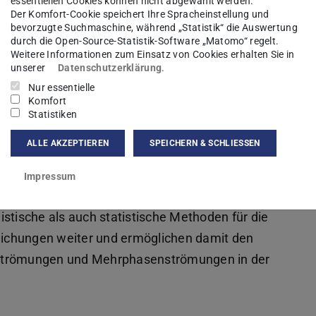
essentiellen Cookies können nicht abgewählt werden.
Der Komfort-Cookie speichert Ihre Spracheinstellung und
bevorzugte Suchmaschine, während „Statistik“ die Auswertung
durch die Open-Source-Statistik-Software „Matomo“ regelt.
Weitere Informationen zum Einsatz von Cookies erhalten Sie in
unserer
Datenschutzerklärung
.
Nur essentielle
Komfort
Statistiken
er Strömungsmechanik liegt unser Fokus auf der
ALLE AKZEPTIEREN
SPEICHERN & SCHLIESSEN
ten Verfahren für die Berechnung von Ein- und
entierung auf heterogenen Rechensystemen.
Impressum
Grenzflächenkopplung und zum Rechnen auf
istische als auch statistische Methoden für die
ichungen weiter und ermöglichen damit den
te Strömungen und Mehrphasenströmungen in der