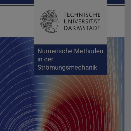
Suche öffnen
Zur Start
Numerische Methoden
in der
Strömungsmechanik