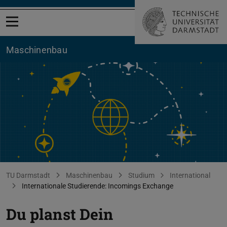
Menü öffnen
Maschinenbau
Incoming Startseite
Sie befinden sich hier:
TU Darmstadt
Maschinenbau
Studium
International
Internationale Studierende: Incomings Exchange
Du planst Dein