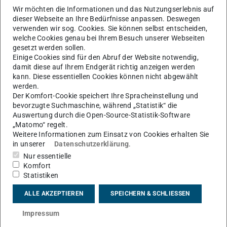
Wir möchten die Informationen und das Nutzungserlebnis auf
dieser Webseite an Ihre Bedürfnisse anpassen. Deswegen
verwenden wir sog. Cookies. Sie können selbst entscheiden,
welche Cookies genau bei Ihrem Besuch unserer Webseiten
gesetzt werden sollen.
Einige Cookies sind für den Abruf der Website notwendig,
damit diese auf Ihrem Endgerät richtig anzeigen werden
kann. Diese essentiellen Cookies können nicht abgewählt
werden.
Der Komfort-Cookie speichert Ihre Spracheinstellung und
bevorzugte Suchmaschine, während „Statistik“ die
Auswertung durch die Open-Source-Statistik-Software
„Matomo“ regelt.
Weitere Informationen zum Einsatz von Cookies erhalten Sie
in unserer
Datenschutzerklärung
.
Sebastian Keller
Nur essentielle
Komfort
Statistiken
Ich bin Sebastian und ich freue mich sehr, Dich auf
Deinem Weg nach Deutschland, an die TU
ALLE AKZEPTIEREN
SPEICHERN & SCHLIESSEN
Darmstadt und während Deiner Zeit bei uns zu
Impressum