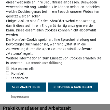
dieser Webseite an Ihre Bedürfnisse anpassen. Deswegen
Die Firma benötigt einen von der Hochschule
verwenden wir sog. Cookies. Sie können selbst entscheiden,
unterschriebenen Vertrag. An wem wende ich
welche Cookies genau bei Ihrem Besuch unserer Webseiten
mich?
gesetzt werden sollen.
Einige Cookies sind für den Abruf der Website notwendig,
damit diese auf Ihrem Endgerät richtig anzeigen werden
Auslandspraktikum
kann. Diese essentiellen Cookies können nicht abgewählt
werden.
Der Komfort-Cookie speichert Ihre Spracheinstellung und
Ist die Durchführung der externe Projektarbeit
bevorzugte Suchmaschine, während „Statistik“ die
auch im Ausland möglich?
Auswertung durch die Open-Source-Statistik-Software
„Matomo“ regelt.
Weitere Informationen zum Einsatz von Cookies erhalten Sie
Bietet die Technische Universität Darmstadt
in unserer
Datenschutzerklärung
.
Stipendien für Praktika im Ausland an?
Nur essentielle
Komfort
Wie bin ich kranken- und unfallversichert?
Statistiken
Wo bekomme ich Unterstützung bei der
ALLE AKZEPTIEREN
SPEICHERN & SCHLIESSEN
Beantragung des Visums?
Impressum
Praktikumsdauer und Arbeitszeit