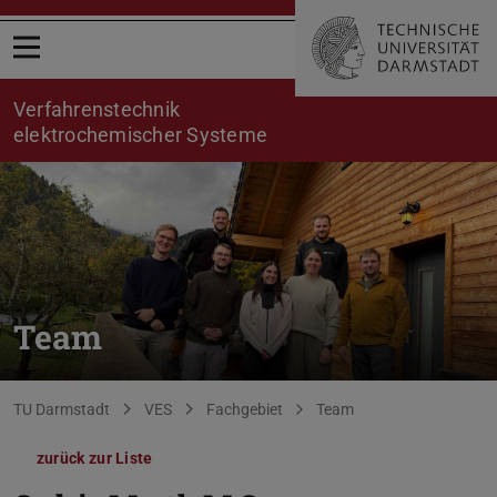
Menü öffnen
Verfahrenstechnik
elektrochemischer Systeme
Team
Sie befinden sich hier:
TU Darmstadt
VES
Fachgebiet
Team
zurück zur Liste