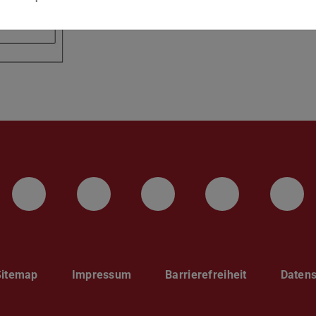
LinkedIn-Seite der TU Darmstadt
Instagram-Kanal der TU 
Bluesky-Kanal de
Facebook-
You
Sitemap
Impressum
Barrierefreiheit
Datens