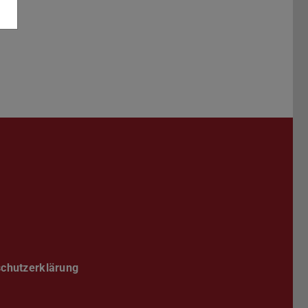
Darmstadt
r TU Darmstadt
Seite der TU Darmstadt
Tube-Kanal der TU Darmstadt
chutzerklärung