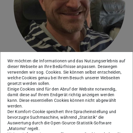
Wir möchten die Informationen und das Nutzungserlebnis auf
dieser Webseite an Ihre Bedürfnisse anpassen. Deswegen
Prof. Dr.-Ing. habil. Christian Mittelstedt
verwenden wir sog. Cookies. Sie können selbst entscheiden,
welche Cookies genau bei Ihrem Besuch unserer Webseiten
gesetzt werden sollen.
Einige Cookies sind für den Abruf der Website notwendig,
Herzlich willkommen auf den Seiten des
damit diese auf Ihrem Endgerät richtig anzeigen werden
Fachgebiets Leichtbau und Strukturmechanik (kurz:
kann. Diese essentiellen Cookies können nicht abgewählt
LSM, bis Anfang 2023 KLuB – Konstruktiver
werden.
Der Komfort-Cookie speichert Ihre Spracheinstellung und
Leichtbau und Bauweisen).
bevorzugte Suchmaschine, während „Statistik“ die
Ich lade Sie dazu ein, unser Online-Angebot zu
Auswertung durch die Open-Source-Statistik-Software
erkunden und sich einen Überblick über unsere
„Matomo“ regelt.