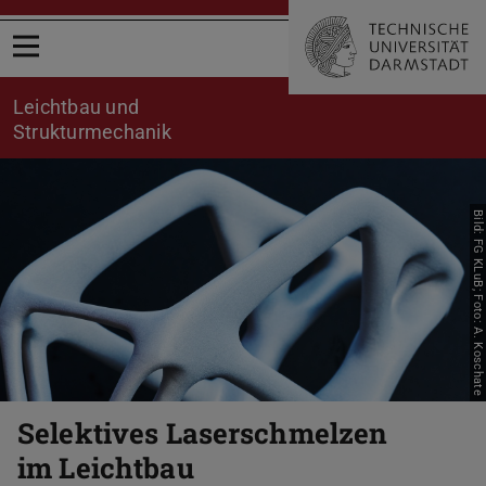
Menü öffnen
Leichtbau und
Strukturmechanik
Bild: FG KLuB; Foto: A. Koschate
Zurück
Vor
Selektives Laserschmelzen
im Leichtbau