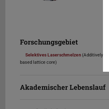
Forschungsgebiet
Selektives Laserschmelzen
(Additively m
based lattice core)
Akademischer Lebenslauf