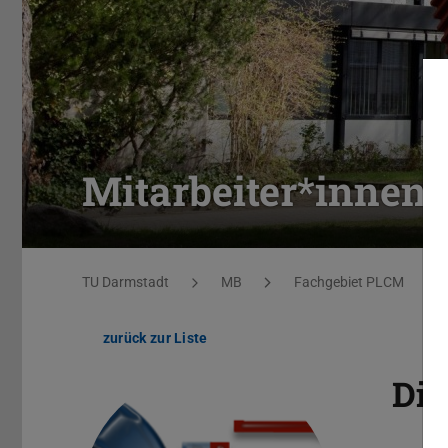
Mitarbeiter*innen
Sie befinden sich hier:
TU Darmstadt
MB
Fachgebiet PLCM
zurück zur Liste
Dig