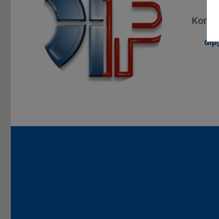
Konta
dip