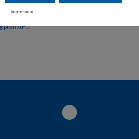
kt
Impressum
@plcm.tu-...
LinkedIn PLCM