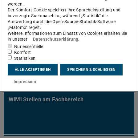
ausgewählte Neuigkeiten aus der Universität sowie
werden.
Der Komfort-Cookie speichert Ihre Spracheinstellung und
spannende Alumni- und Gründer-Stories findest Du auf
bevorzugte Suchmaschine, während „Statistik“ die
den
Alumni-Webseiten
der TU Darmstadt.
Auswertung durch die Open-Source-Statistik-Software
„Matomo“ regelt.
Weitere Informationen zum Einsatz von Cookies erhalten Sie
in unserer
Datenschutzerklärung
.
Nur essentielle
Promotion am Fachbereich Maschinenbau
Komfort
Statistiken
ALLE AKZEPTIEREN
SPEICHERN & SCHLIESSEN
Impressum
WiMi Stellen am Fachbereich