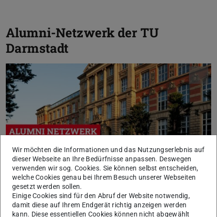
Alumni-Netzwerk der TU
Darmstadt
Wir möchten die Informationen und das Nutzungserlebnis auf
dieser Webseite an Ihre Bedürfnisse anpassen. Deswegen
verwenden wir sog. Cookies. Sie können selbst entscheiden,
Du hast an der TU/TH Darmstadt studiert, gearbeitet,
welche Cookies genau bei Ihrem Besuch unserer Webseiten
geforscht oder gelehrt? Was passiert aktuell an der TU
gesetzt werden sollen.
und was machen Deine früheren Mitstudierenden heute?
Einige Cookies sind für den Abruf der Website notwendig,
damit diese auf Ihrem Endgerät richtig anzeigen werden
Exklusive Services und Events für unsere Ehemaligen,
kann. Diese essentiellen Cookies können nicht abgewählt