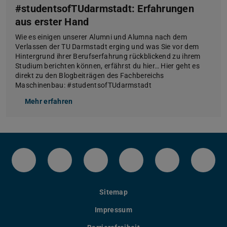
#studentsofTUdarmstadt: Erfahrungen
aus erster Hand
Wie es einigen unserer Alumni und Alumna nach dem
Verlassen der TU Darmstadt erging und was Sie vor dem
Hintergrund ihrer Berufserfahrung rückblickend zu ihrem
Studium berichten können, erfährst du hier… Hier geht es
direkt zu den Blogbeiträgen des Fachbereichs
Maschinenbau: #studentsofTUdarmstadt
Mehr erfahren
Twitter
#maschbautuda
Kanal des Fachbereichs Ma
Facebook
YouTube
Tele
Sitemap
Impressum