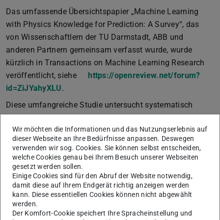
Das umfassende Übersichtspapier „Machine Learning
with Physics Knowledge for Prediction: A Survey“, das
von Wissenschaftlern der TU Darmstadt, ABB und
anderen Partnern gemeinsam verfasst wurde, wurde
kürzlich in Transactions on Machine Learning Research
veröffentlicht, siehe
https://openreview.net/forum?
id=ZiJYahyXLU
.
Diese umfangreiche Studie untersucht systematisch
Methoden, die maschinelles Lernen mit physikalischem
Wir möchten die Informationen und das Nutzungserlebnis auf
Wissen verbinden, insbesondere die Integration partieller
dieser Webseite an Ihre Bedürfnisse anpassen. Deswegen
Differentialgleichungen in Vorhersagemodelle. Sie
verwenden wir sog. Cookies. Sie können selbst entscheiden,
gliedert sich in zwei Hauptthemen:
welche Cookies genau bei Ihrem Besuch unserer Webseiten
gesetzt werden sollen.
1. Architektonische Integration der Physik
: Einbettung
Einige Cookies sind für den Abruf der Website notwendig,
physikalischer Beschränkungen durch strukturierte
damit diese auf Ihrem Endgerät richtig anzeigen werden
kann. Diese essentiellen Cookies können nicht abgewählt
Modelle, Verlustfunktionen und Datenaugmentation.
werden.
Der Komfort-Cookie speichert Ihre Spracheinstellung und
2. Datenbasiertes Physikwissen
: Nutzung von