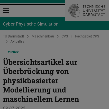
Menü öffnen
Cyber-Physische Simulation
Sie befinden sich hier:
TU Darmstadt
Maschinenbau
CPS
Fachgebiet CPS
Aktuelles
zurück
Übersichtsartikel zur
Überbrückung von
physikbasierter
Modellierung und
maschinellem Lernen
09.07.2025