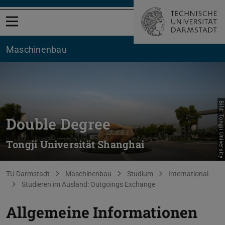
Menü öffnen
Maschinenbau
Bild: Tongji University
Double Degree
Tongji Universität Shanghai
Sie befinden sich hier:
TU Darmstadt
Maschinenbau
Studium
International
Studieren im Ausland: Outgoings Exchange
Allgemeine Informationen