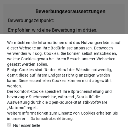
Bewerbungsvoraussetzungen
Bewerbungszeitpunkt:
Empfohlen wird eine Bewerbung im dritten,
spätestens im fünften Bachelor-Semester, so dass
Wir möchten die Informationen und das Nutzungserlebnis auf
der Auslandsaufenthalt ab dem dritten Master-
dieser Webseite an Ihre Bedürfnisse anpassen. Deswegen
Semester erfolgt.
verwenden wir sog. Cookies. Sie können selbst entscheiden,
welche Cookies genau bei Ihrem Besuch unserer Webseiten
Folgende Anforderungen werden an die Teilnehmer
gesetzt werden sollen.
des Programms gestellt:
Einige Cookies sind für den Abruf der Website notwendig,
damit diese auf Ihrem Endgerät richtig anzeigen werden
Überdurchschnittliche Studienleistungen
kann. Diese essentiellen Cookies können nicht abgewählt
werden.
Außeruniversitäres Engagement und soziale
Der Komfort-Cookie speichert Ihre Spracheinstellung und
Kompetenz
bevorzugte Suchmaschine, während „Statistik“ die
Der Bachelor-Grad sollte mindestens ein, besser
Auswertung durch die Open-Source-Statistik-Software
„Matomo“ regelt.
jedoch 2 Semester vor Beginn des
Weitere Informationen zum Einsatz von Cookies erhalten Sie
Auslandsaufenthalts erreicht sein.
in unserer
Datenschutzerklärung
.
Grundsätzliches Interesse an fahrzeugtechnischen
Nur essentielle