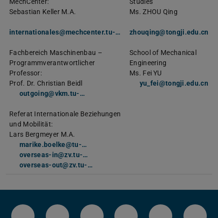
MechCenter:
Studies
Sebastian Keller M.A.
Ms. ZHOU Qing
internationales@mechcenter.tu-…
zhouqing@tongji.edu.cn
Fachbereich Maschinenbau –
School of Mechanical
Programmverantwortlicher
Engineering
Professor:
Ms. Fei YU
Prof. Dr. Christian Beidl
yu_fei@tongji.edu.cn
outgoing@vkm.tu-…
Referat Internationale Beziehungen
und Mobilität:
Lars Bergmeyer M.A.
marike.boelke@tu-…
overseas-in@zv.tu-…
overseas-out@zv.tu-…